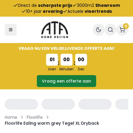
Direct de
scherpste prijs
3000m2
Showroom
10+ jaar
ervaring
Actuele
vloertrends
0
VRAAG NU EEN VRIJBLIJVENDE OFFERTE AAN!
01
00
00
:
:
Uren
Minuten
Sec
Vraag een offerte aan
Home
Floorlife
Floorlife Ealing warm grey Tegel XL Dryback