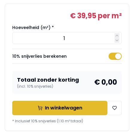
€ 39,95
per m²
Hoeveelheid (m²) *
10% snijverlies berekenen
Totaal zonder korting
€ 0,00
(incl. 10% snijverlies)
In winkelwagen
* Inclusief 10% snijverlies (
1.10
m² totaal)