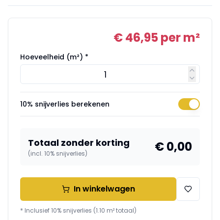
€ 46,95
per m²
Hoeveelheid (m²) *
10% snijverlies berekenen
Totaal zonder korting
€ 0,00
(incl. 10% snijverlies)
In winkelwagen
* Inclusief 10% snijverlies (
1.10
m² totaal)