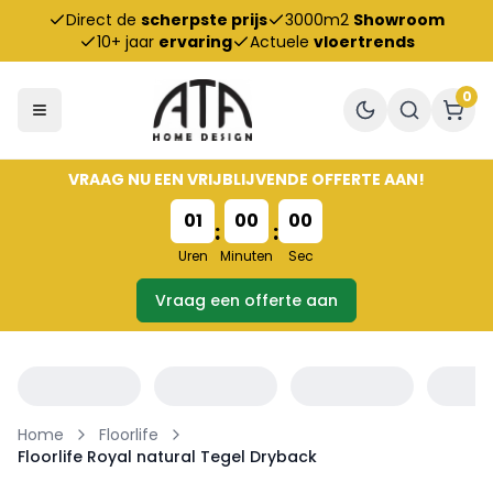
Direct de
scherpste prijs
3000m2
Showroom
10+ jaar
ervaring
Actuele
vloertrends
0
VRAAG NU EEN VRIJBLIJVENDE OFFERTE AAN!
01
00
00
:
:
Uren
Minuten
Sec
Vraag een offerte aan
Home
Floorlife
Floorlife Royal natural Tegel Dryback