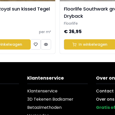
 Royal sun kissed Tegel
Floorlife Southwark gr
Dryback
Floorlife
€ 36,95
per m²
winkelwagen
In winkelwagen
Klantenservice
Over on
Klantenservice
Contact
3D Tekenen Badkamer
Over ons
Betaalmethoden
Gratis o