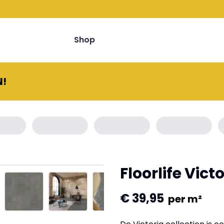
Shop
N!
Floorlife Vic
€ 39,95
per m²