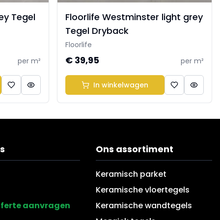
ey Tegel
Floorlife Westminster light grey
Tegel Dryback
Floorlife
€ 39,95
per m²
per m²
In winkelwagen
s
Ons assortiment
Keramisch parket
Keramische vloertegels
fferte aanvragen
Keramische wandtegels