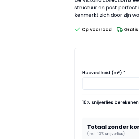
De Victoria collection is 
structuur en past perfect i
kenmerkt zich door zijn w
Op voorraad
Gratis
Hoeveelheid (m²) *
10% snijverlies berekenen
Totaal zonder ko
(incl. 10% snijverlies)