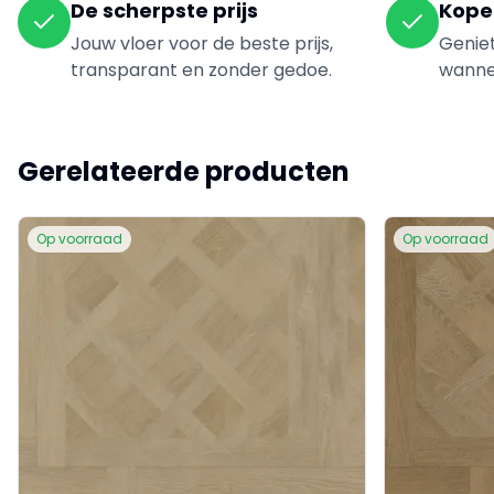
De scherpste prijs
Kope
Jouw vloer voor de beste prijs,
Genie
transparant en zonder gedoe.
wannee
Gerelateerde producten
Op voorraad
Op voorraad
evious slide