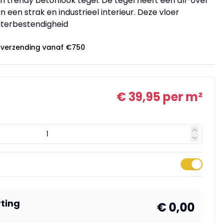
een trendy betonlook tegel. De tegel heeft een all-over
n een strak en industrieel interieur. Deze vloer
aterbestendigheid
 verzending vanaf €750
€ 39,95
per m²
rting
€ 0,00