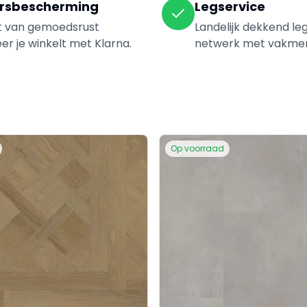
rsbescherming
Legservice
t van gemoedsrust
Landelijk dekkend le
r je winkelt met Klarna.
netwerk met vakme
Op voorraad