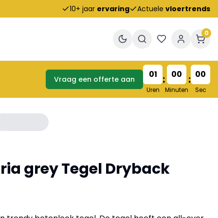
10+ jaar
ervaring
Actuele
vloertrends
0
01
00
00
:
:
Vraag een offerte aan
Uren
Minuten
Sec
toria grey Tegel Dryback